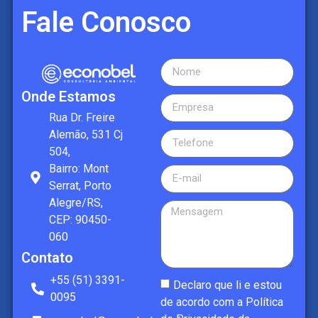
Fale Conosco
Onde Estamos
Rua Dr. Freire
Alemão, 531 Cj
504,
Bairro: Mont
Serrat, Porto
Alegre/RS,
CEP: 90450-
060
Contato
+55 (51) 3391-
Declaro que li e estou
0095
de acordo com a
Política