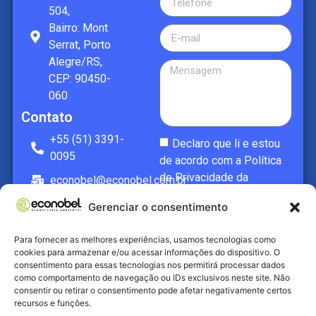
504,
Bairro: Mont
Serrat, Porto
Alegre/RS,
CEP: 90450-
060
Contato
+55 (51) 3391-
Declaro que li e estou
0095
de acordo com a
Política
de Privacidade da
econobel@econobel.com.br
ECONOBEL
Saiba
Gerenciar o consentimento
WhatsApp
mais
Enviar
Para fornecer as melhores experiências, usamos tecnologias como
cookies para armazenar e/ou acessar informações do dispositivo. O
consentimento para essas tecnologias nos permitirá processar dados
como comportamento de navegação ou IDs exclusivos neste site. Não
consentir ou retirar o consentimento pode afetar negativamente certos
recursos e funções.