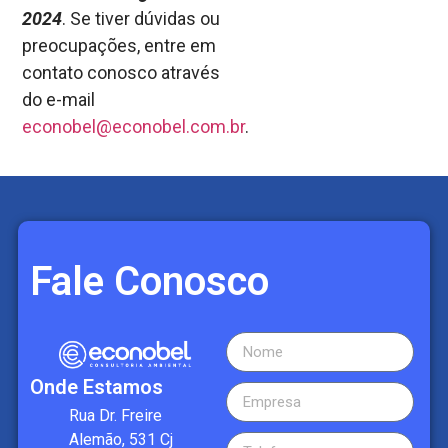
2024
. Se tiver dúvidas ou
preocupações, entre em
contato conosco através
do e-mail
econobel@econobel.com.br
.
Fale Conosco
Onde Estamos
Rua Dr. Freire
Alemão, 531 Cj