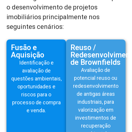
o desenvolvimento de projetos
imobiliários principalmente nos
seguintes cenários:
Fusão e
Reuso /
Aquisição
Redesenvolvimen
de Brownfields
Identificação e
Avaliação de
avaliação de
potencial reuso ou
questões ambientais,
redesenvolvimento
oportunidades e
de antigas áreas
riscos para o
industriais, para
processo de compra
valorização em
e venda.
investimentos de
recuperação