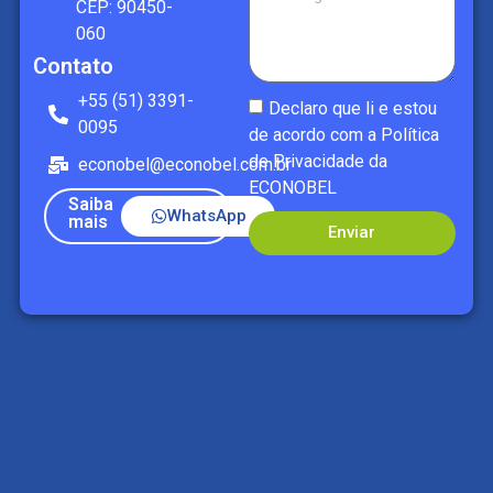
CEP: 90450-
060
Contato
+55 (51) 3391-
Declaro que li e estou
0095
de acordo com a
Política
de Privacidade da
econobel@econobel.com.br
ECONOBEL
Saiba
WhatsApp
mais
Enviar