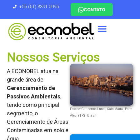
+55 (51) 3391 0095
CONTATO
Nossos Serviços
A ECONOBEL atua na
grande área de
Gerenciamento de
Passivos Ambientais
,
tendo como principal
Foto de: Guilherme Lund | Cais Mauá | Porto
segmento, o
Alegre | RS | Brasil
Gerenciamento de Áreas
Contaminadas em solo e
água.